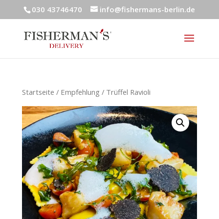
030 43746470
info@fishermans-berlin.de
Startseite
/
Empfehlung
/ Trüffel Ravioli