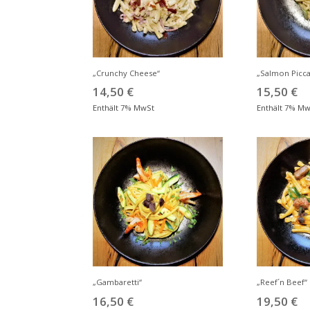
„Crunchy Cheese“
„Salmon Picca
14,50
€
15,50
€
Enthält 7% MwSt
Enthält 7% M
„Gambaretti“
„Reef´n Beef“
16,50
€
19,50
€