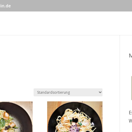
in.de
E
W