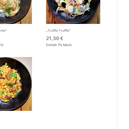
nte“
„Truffle Truffle“
21,50
€
wSt
Enthält 7% MwSt