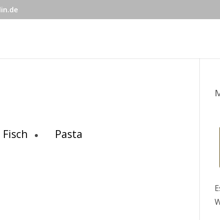
in.de
Fisch
Pasta
E
W