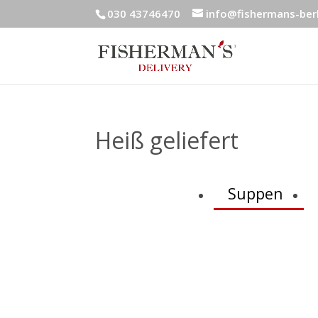
030 43746470
info@fishermans-berl
Heiß geliefert
Suppen